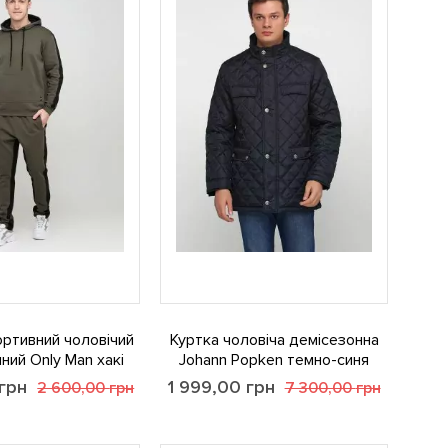
ртивний чоловічий
Куртка чоловіча демісезонна
ний Only Man хакі
Johann Popken темно-синя
грн
1 999,00
грн
2 600,00
грн
7 300,00
грн