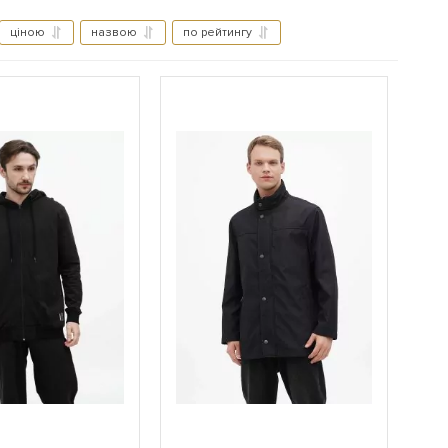
ціною
назвою
по рейтингу