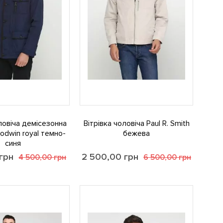
оловіча демісезонна
Вітрівка чоловіча Paul R. Smith
dwin royal темно-
бежева
синя
грн
2 500,00
грн
4 500,00
грн
6 500,00
грн