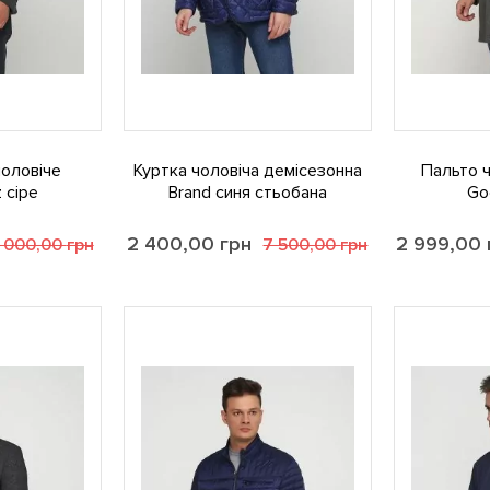
чоловіче
Куртка чоловіча демісезонна
Пальто 
 сіре
Brand синя стьобана
Go
2 400,00
грн
2 999,00
 000,00
грн
7 500,00
грн