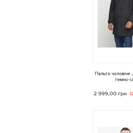
Пальто чоловіче J
темно-с
2 999,00
грн
1