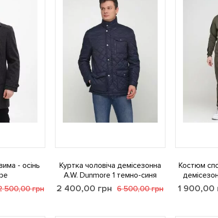
зима - осінь
Куртка чоловіча демісезонна
Костюм спо
іре
A.W. Dunmore 1 темно-синя
демісезон
2 400,00
грн
1 900,00
2 500,00
грн
6 500,00
грн