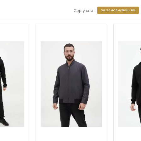
за замовчуванням
Сортувати :