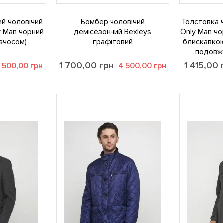
й чоловічий
Бомбер чоловічий
Толстовка ч
y Man чорний
демісезонний Bexleys
Only Man чо
начосом)
графітовий
блискавкою
подовже
1 700,00
грн
1 415,00
 500,00
грн
4 500,00
грн