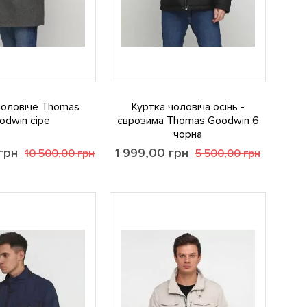
чоловіче Thomas
Куртка чоловіча осінь -
odwin сіре
єврозима Thomas Goodwin 6
чорна
грн
1 999,00
грн
10 500,00
грн
5 500,00
грн