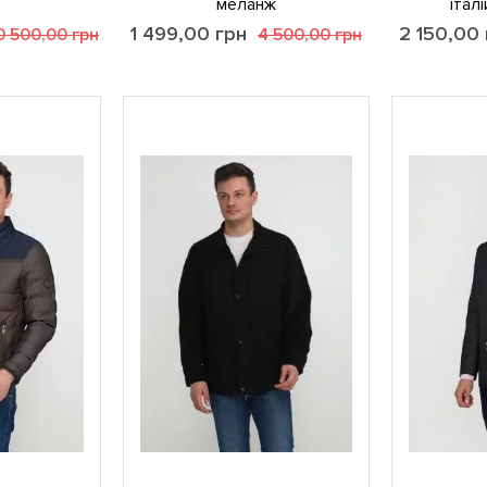
меланж
італ
1 499,00
грн
2 150,00
0 500,00
грн
4 500,00
грн