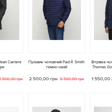
ean Carriere
Пуховик чоловічий Paul R. Smith
Вітрівка ч
іре
темно-синій
Thomas Goo
2 500,00
грн
1 550,00
2 500,00
грн
6 500,00
грн