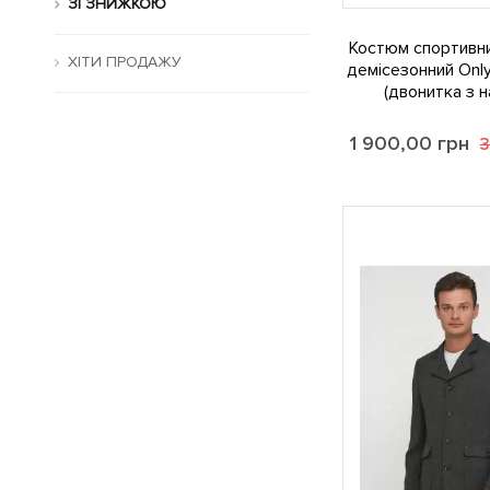
ЗІ ЗНИЖКОЮ
Костюм спортивни
ХІТИ ПРОДАЖУ
демісезонний Onl
(двонитка з 
1 900,00
грн
3