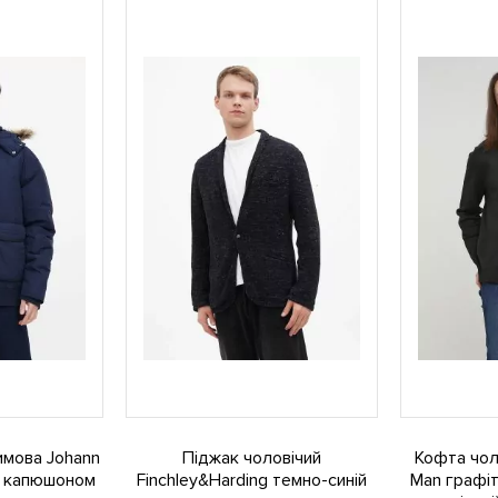
имова Johann
Піджак чоловічий
Кофта чол
 з капюшоном
Finchley&Harding темно-синій
Man графіт