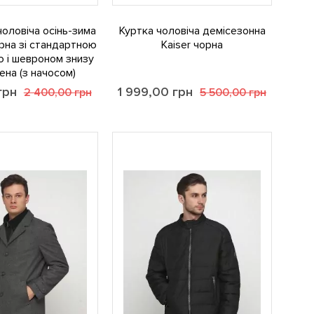
оловіча осінь-зима
Куртка чоловіча демісезонна
рна зі стандартною
Kaiser чорна
 і шевроном знизу
на (з начосом)
грн
1 999,00
грн
2 400,00
грн
5 500,00
грн