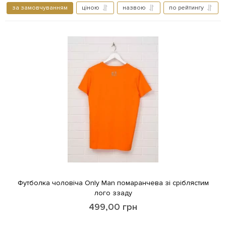
за замовчуванням
ціною
назвою
по рейтингу
Футболка чоловіча Only Man помаранчева зі сріблястим
лого ззаду
499,00
грн