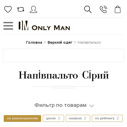
Головна
Верхній одяг
Напівпальто
Напівпальто Сірий
Фильтр по товарам
за замовчуванням
ціною
назвою
по рейтингу