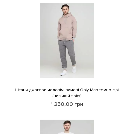
Штани-джогери чоловічі зимовi Only Man темно-сiрi
(низький зрiст)
1 250,00
грн