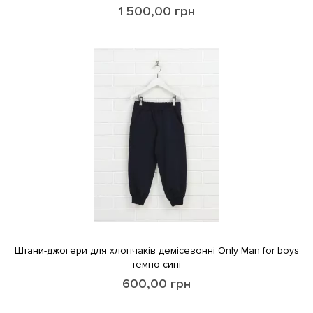
1 500,00
грн
Штани-джогери для хлопчакiв демiсезоннi Only Man for boys
темно-синi
600,00
грн