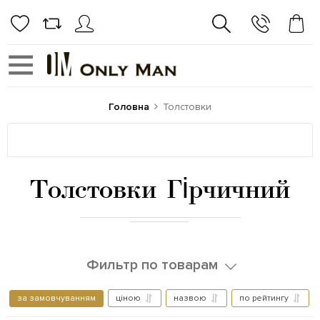
Головна
Толстовки
Толстовки Гірчичний
Фильтр по товарам
за замовчуванням
ціною
назвою
по рейтингу