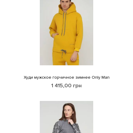
Худи мужское горчичное зимнее Only Man
1 415,00
грн