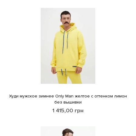
Худи мужское зимнее Only Man желтое с оттенком лимон
без вышивки
1 415,00
грн