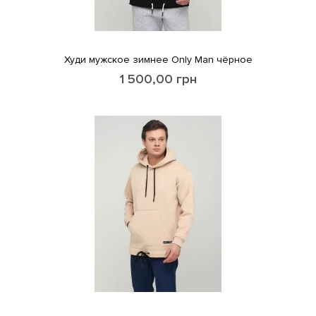
Худи мужское зимнее Only Man чёрное
1 500,00
грн