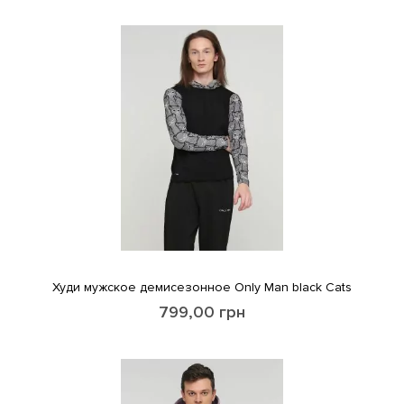
Худи мужское демисезонное Only Man black Cats
799,00
грн