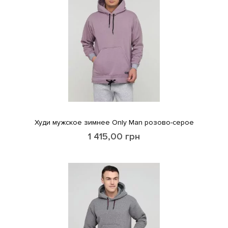
Худи мужское зимнее Only Man розово-серое
1 415,00
грн