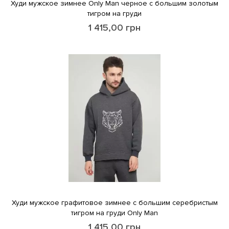
Худи мужское зимнее Only Man черное с большим золотым
тигром на груди
1 415,00
грн
Худи мужское графитовое зимнее с большим серебристым
тигром на груди Only Man
1 415,00
грн