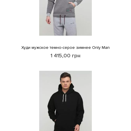
Худи мужское темно-серое зимнее Only Man
1 415,00
грн