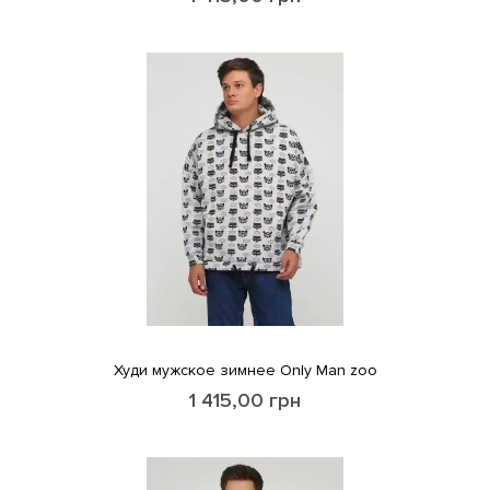
Худи мужское зимнее Only Man zoo
1 415,00
грн