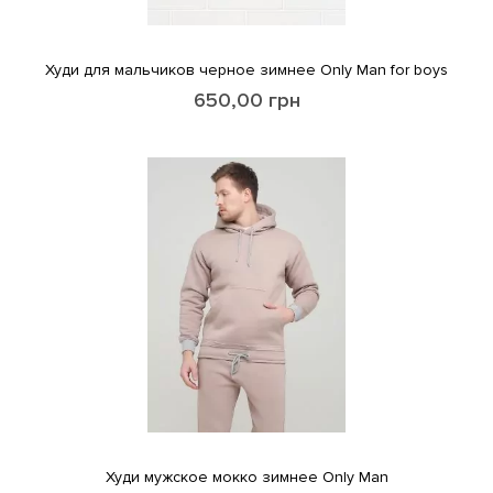
Худи для мальчиков черное зимнее Only Man for boys
650,00
грн
Худи мужское мокко зимнее Only Man