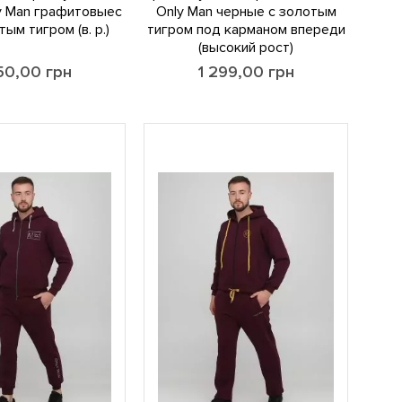
y Man графитовыес
Only Man черные с золотым
ым тигром (в. р.)
тигром под карманом впереди
(высокий рост)
250,00
грн
1 299,00
грн