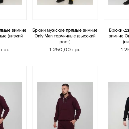
ямые зимние
Брюки мужские прямые зимние
Брюки-д
ные (низкий
Only Man горчичные (высокий
зимние O
рост)
(н
0
грн
1 250,00
грн
1 