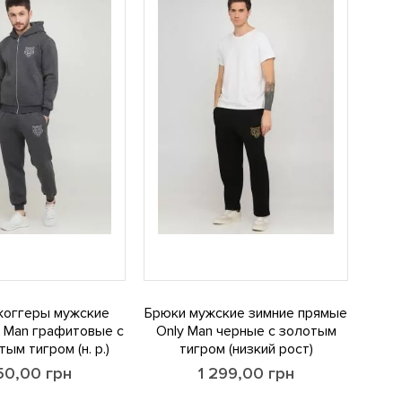
жоггеры мужские
Брюки мужские зимние прямые
y Man графитовые с
Only Man черные с золотым
ым тигром (н. р.)
тигром (низкий рост)
250,00
грн
1 299,00
грн