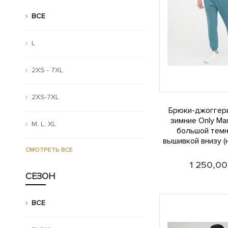
ВСЕ
L
2XS - 7XL
2XS-7XL
Брюки-джоггер
зимние Only Ma
М, L, XL
большой темн
вышивкой внизу (
СМОТРЕТЬ ВСЕ
1 250,0
СЕЗОН
ВСЕ