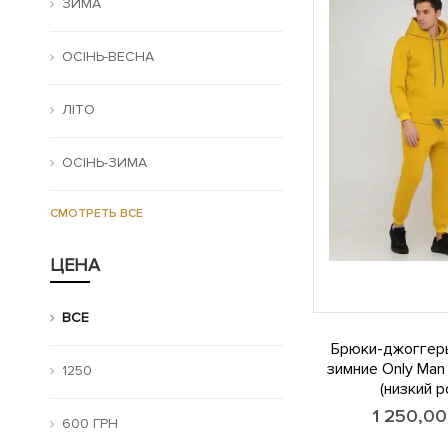
ЗИМА
ОСІНЬ-ВЕСНА
ЛІТО
ОСІНЬ-ЗИМА
СМОТРЕТЬ ВСЕ
ЦЕНА
ВСЕ
Брюки-джоггер
зимние Only Man
1250
(низкий р
1 250,0
600 ГРН