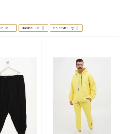
цене
названию
по рейтингу