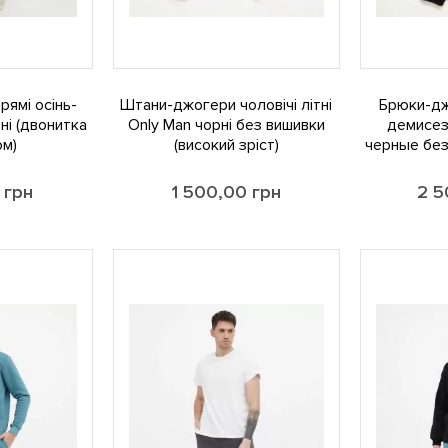
рямі осінь-
Штани-джогери чоловічі літні
Брюки-д
ні (двонитка
Only Man чорні без вишивки
демисез
ом)
(високий зріст)
черные без
0
грн
1 500,00
грн
2 