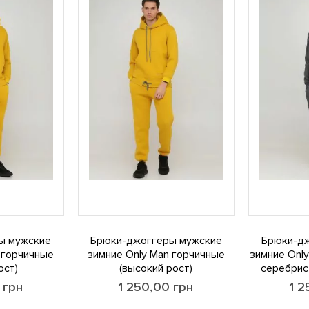
ы мужские
Брюки-джоггеры мужские
Брюки-д
 горчичные
зимние Only Man горчичные
зимние Onl
ост)
(высокий рост)
серебрист
0
грн
1 250,00
грн
1 