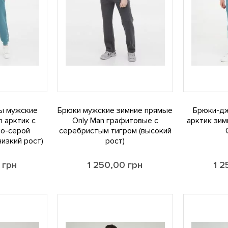
ы мужские
Брюки мужские зимние прямые
Брюки-д
n арктик с
Only Man графитовые с
арктик зим
о-серой
серебристым тигром (высокий
низкий рост)
рост)
0
грн
1 250,00
грн
1 