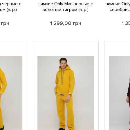
n черные с
зимние Only Man черные с
зимние Onl
м (н. р.)
золотым тигром (в. р.)
серебрист
0
грн
1 299,00
грн
1 