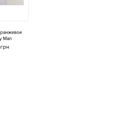
оранжевое
y Man
0
грн