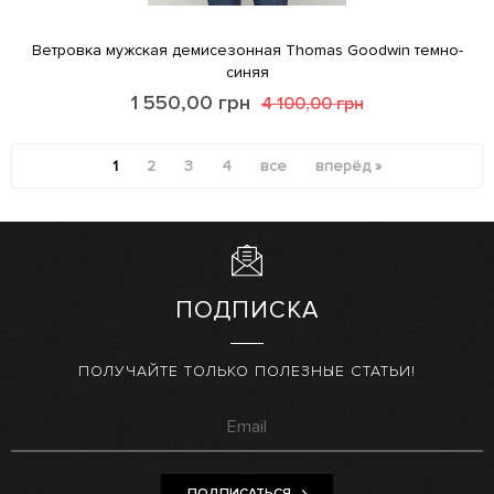
Ветровка мужская демисезонная Thomas Goodwin темно-
синяя
1 550,00
грн
4 100,00
грн
1
2
3
4
все
вперёд »
ПОДПИСКА
ПОЛУЧАЙТЕ ТОЛЬКО ПОЛЕЗНЫЕ СТАТЬИ!
ПОДПИСАТЬСЯ